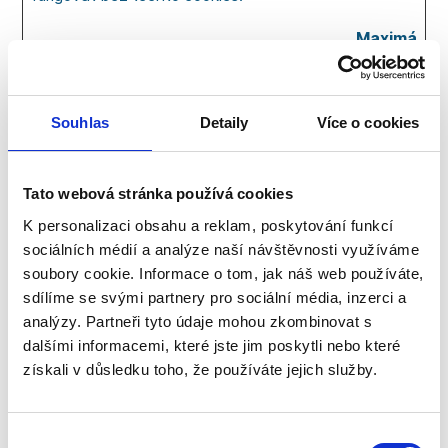
Maximální
Jméno
Poskytovatel
Účel
doba
skladování
_cfuvid
www.kam
This cookie is a
Relace
Souhlas
Detaily
Více o cookies
aradiodber
part of the
ounky.cz
services provided
by Cloudflare -
Tato webová stránka používá cookies
Including load-
K personalizaci obsahu a reklam, poskytování funkcí
balancing,
sociálních médií a analýze naší návštěvnosti využíváme
deliverance of
soubory cookie. Informace o tom, jak náš web používáte,
website content
sdílíme se svými partnery pro sociální média, inzerci a
and serving DNS
analýzy. Partneři tyto údaje mohou zkombinovat s
connection for
dalšími informacemi, které jste jim poskytli nebo které
website operators.
získali v důsledku toho, že používáte jejich služby.
CookieCon
Cookiebot
Stores the user's
1 rok
sent
cookie consent
state for the
Výběr